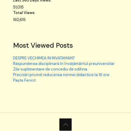
Last 365 Days Views:
51,015
Total Views:
162,615
Most Viewed Posts
DESPRE VECHIMEA IN INVATAMANT
Răspunderea disciplinară în învățământul preuniversitar
Zile suplimentare de concediu de odihna
Precizări privind reducerea normei didactice la 16 ore
Paște Fericit