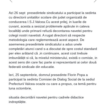
Azi 26 sept presedintele sindicatului a participat la sedinta
cu directorii unitatilor scolare din judet organizată de
conducerea I.S.J.Valcea.Cu acest prilej, in luarile de
cuvant, acesta a sesizat problemele apărute in cateva
localități unde primarii refuză decontarea navetei pentru
colegii nostri navetisti. A rugat directorii să respecte
metodologia care reglementează acest aspect. De
asemenea presedintele sindicatului a adus unele
completări atunci ca
nd s-a discutat de spre costul standard
per elev arătand că ,in continuare, acest cost trebuie
imbunătățit si că, la mivelul ministerului, există o comisie, in
acest sens din care fac parte si reprezentanti ai celor două
federatii sindicale din educatie.
Ieri, 25 septembrie, domnul presedinte Florin Popa a
participat la sedinta Comisiei de Dialog Social de la sediul
Prefecturii Valcea ocazie cu care a propus, ca temă pentru
luna octombrie,
situatia decontării navetei pentru cadrele didactice
indreptățite.