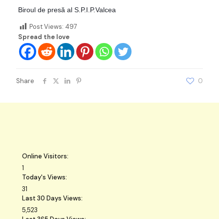
Biroul de presă al S.P.I.P.Valcea
Post Views:
497
Spread the love
Share
0
Online Visitors:
1
Today's Views:
31
Last 30 Days Views:
5,523