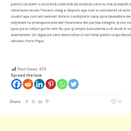
pentru că avem o structură colectivă de sindicat care nu mai aceeptă um
când este nevoie. Fiecare coleg a răspuns aşa cum a considerat că este 
cuvânt aşa cum am semnat. Asta în condiţiile în care, spre deosebire de
naţionale nu presupune pierderi financiare din partea colegilor şi nici 
spun pe la colţuri gurile rele. Nu, pur şi simplu boicotarea o să ducă, în 
examenelor. Un răgaz pe care elevii silitori îl vor folosi pentru a aprofund
vâlcean, Florin Popa.
Post Views:
479
Spread the love
Share
0