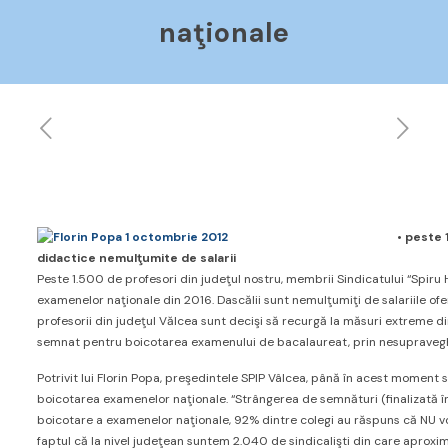
naţionale
• peste
didactice nemulţumite de salarii
Peste 1.500 de profesori din judeţul nostru, membrii Sindicatului “Spir
examenelor naţionale din 2016. Dascălii sunt nemulţumiţi de salariile ofe
profesorii din judeţul Vălcea sunt decişi să recurgă la măsuri extreme din 
semnat pentru boicotarea examenului de bacalaureat, prin nesupraveghe
Potrivit lui Florin Popa, preşedintele SPIP Vâlcea, până în acest moment
boicotarea examenelor naţionale. “Strângerea de semnături (finalizată în
boicotare a examenelor naţionale, 92% dintre colegi au răspuns că NU v
faptul că la nivel judeţean suntem 2.040 de sindicalişti din care aproxi