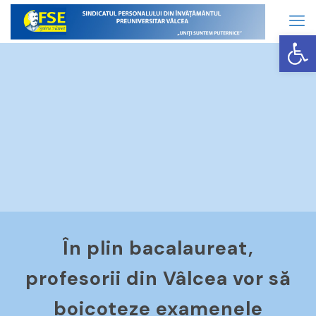
Op
În plin bacalaureat,
profesorii din Vâlcea vor să
boicoteze examenele