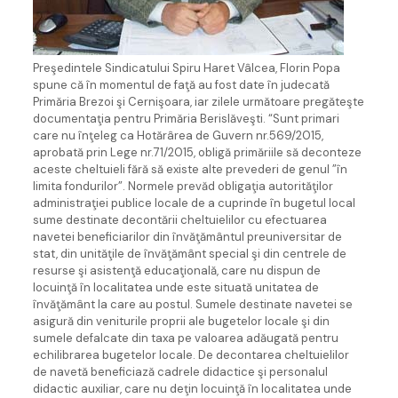
Preşedintele Sindicatului Spiru Haret Vâlcea, Florin Popa
spune că în momentul de faţă au fost date în judecată
Primăria Brezoi şi Cernişoara, iar zilele următoare pregăteşte
documentaţia pentru Primăria Berislăveşti. “Sunt primari
care nu înţeleg ca Hotărârea de Guvern nr.569/2015,
aprobată prin Lege nr.71/2015, obligă primăriile să deconteze
aceste cheltuieli fără să existe alte prevederi de genul ”în
limita fondurilor”. Normele prevăd obligaţia autorităţilor
administraţiei publice locale de a cuprinde în bugetul local
sume destinate decontării cheltuielilor cu efectuarea
navetei beneficiarilor din învăţământul preuniversitar de
stat, din unităţile de învăţământ special şi din centrele de
resurse şi asistenţă educaţională, care nu dispun de
locuinţă în localitatea unde este situată unitatea de
învăţământ la care au postul. Sumele destinate navetei se
asigură din veniturile proprii ale bugetelor locale şi din
sumele defalcate din taxa pe valoarea adăugată pentru
echilibrarea bugetelor locale. De decontarea cheltuielilor
de navetă beneficiază cadrele didactice şi personalul
didactic auxiliar, care nu deţin locuinţă în localitatea unde